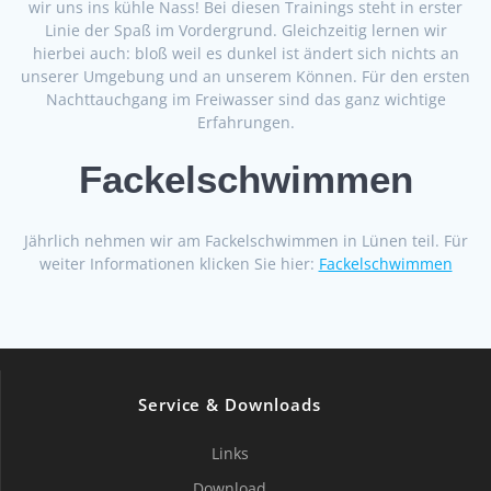
wir uns ins kühle Nass! Bei diesen Trainings steht in erster
Linie der Spaß im Vordergrund. Gleichzeitig lernen wir
hierbei auch: bloß weil es dunkel ist ändert sich nichts an
unserer Umgebung und an unserem Können. Für den ersten
Nachttauchgang im Freiwasser sind das ganz wichtige
Erfahrungen.
Fackelschwimmen
Jährlich nehmen wir am Fackelschwimmen in Lünen teil. Für
weiter Informationen klicken Sie hier:
Fackelschwimmen
Service & Downloads
Links
Download